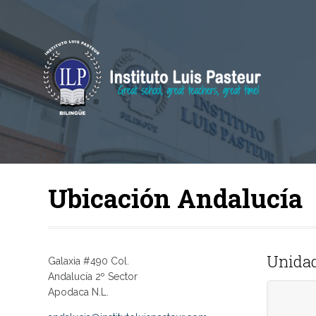
Ubicación Andalucía
Unidad
Galaxia #490 Col.
Andalucía 2º Sector
Apodaca N.L.