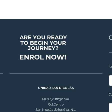
N
UNIDAD SAN NICOLÁS
C
Naranjo #830 Sur.
Col.Centro
San Nicolás de los Gza. N.L.