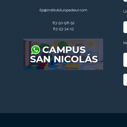
ilp@institutoluispasteur.com
U
83-50-98-52
83-53-34-13
M