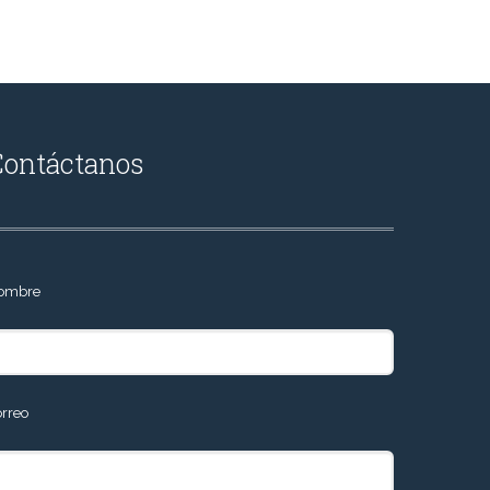
Contáctanos
ombre
orreo