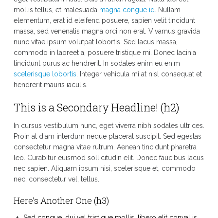
mollis tellus, et malesuada
magna congue id
. Nullam
elementum, erat id eleifend posuere, sapien velit tincidunt
massa, sed venenatis magna orci non erat. Vivamus gravida
nunc vitae ipsum volutpat lobortis. Sed lacus massa,
commodo in laoreet a, posuere tristique mi. Donec lacinia
tincidunt purus ac hendrerit. In sodales enim eu enim
scelerisque lobortis
. Integer vehicula mi at nisl consequat et
hendrerit mauris iaculis.
This is a Secondary Headline! (h2)
In cursus vestibulum nunc, eget viverra nibh sodales ultrices.
Proin at diam interdum neque placerat suscipit. Sed egestas
consectetur magna vitae rutrum. Aenean tincidunt pharetra
leo. Curabitur euismod sollicitudin elit. Donec faucibus lacus
nec sapien. Aliquam ipsum nisi, scelerisque et, commodo
nec, consectetur vel, tellus.
Here’s Another One (h3)
Sed congue, dui vel tristique mollis, libero elit convallis