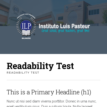
Readability Test
READABILITY TEST
This is a Primary Headline (h1)
Nunc ut nisi sed diam viverra porttitor. Donec in urna nunc,
eget vestibulum risus. Duis a rutrum ligula. Nulla laoreet