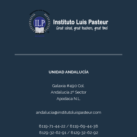
UNIDAD ANDALUCÍA
Galaxia #490 Col.
Andalucía 2º Sector
Apodaca N.L.
andalucia@institutoluispasteur.com
8119-71-44-22 / 8119-69-44-38
8129-32-62-91 / 8129-32-62-92