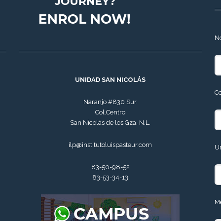
N
UNIDAD SAN NICOLÁS
C
Naranjo #830 Sur.
Col.Centro
San Nicolás de los Gza. N.L.
ilp@institutoluispasteur.com
U
83-50-98-52
83-53-34-13
M