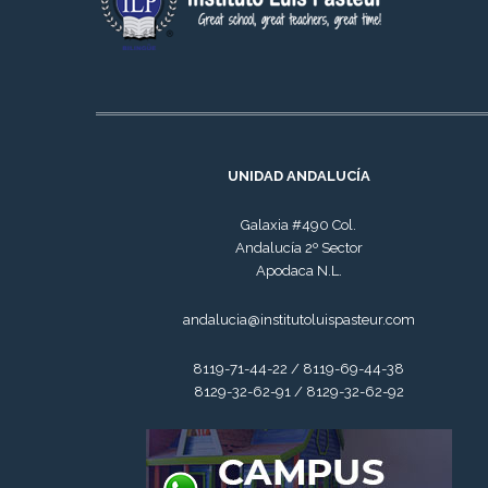
UNIDAD ANDALUCÍA
Galaxia #490 Col.
Andalucía 2º Sector
Apodaca N.L.
andalucia@institutoluispasteur.com
8119-71-44-22 / 8119-69-44-38
8129-32-62-91 / 8129-32-62-92