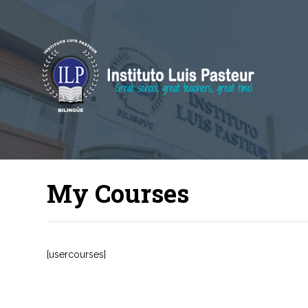
My Courses
[usercourses]