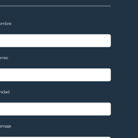
ombre
orreo
nidad
ensaje