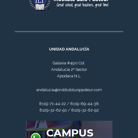
UNIDAD ANDALUCÍA
Galaxia #490 Col.
Andalucía 2º Sector
Apodaca N.L.
andalucia@institutoluispasteur.com
8119-71-44-22 / 8119-69-44-38
8129-32-62-91 / 8129-32-62-92